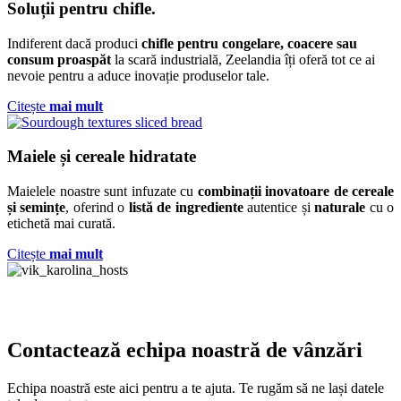
Soluții pentru
chifle.
Indiferent dacă produci
chifle pentru congelare, coacere sau
consum proaspăt
la scară industrială, Zeelandia îți oferă tot ce ai
nevoie pentru a aduce inovație produselor tale.
Citește
mai mult
Maiele și cereale hidratate
Maielele noastre sunt infuzate cu
combinații inovatoare de cereale
și semințe
, oferind o
listă de ingrediente
autentice și
naturale
cu o
etichetă mai curată.
Citește
mai mult
Contactează
echipa noastră de vânzări
Echipa noastră este aici pentru a te ajuta. Te rugăm să ne lași datele