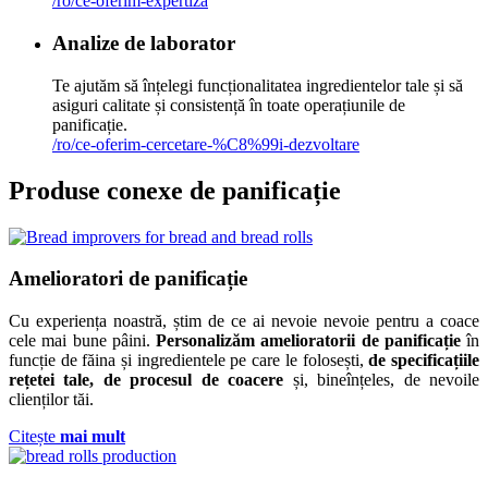
/ro/ce-oferim-expertiza
Analize de laborator
Te ajutăm să înțelegi funcționalitatea ingredientelor tale și să
asiguri calitate și consistență în toate operațiunile de
panificație.
/ro/ce-oferim-cercetare-%C8%99i-dezvoltare
Produse
conexe
de panificație
Amelioratori de panificație
Cu experiența noastră, știm de ce ai nevoie nevoie pentru a coace
cele mai bune pâini.
Personalizăm amelioratorii de panificație
în
funcție de făina și ingredientele pe care le folosești,
de specificațiile
rețetei tale, de procesul de coacere
și, bineînțeles, de nevoile
clienților tăi.
Citește
mai mult