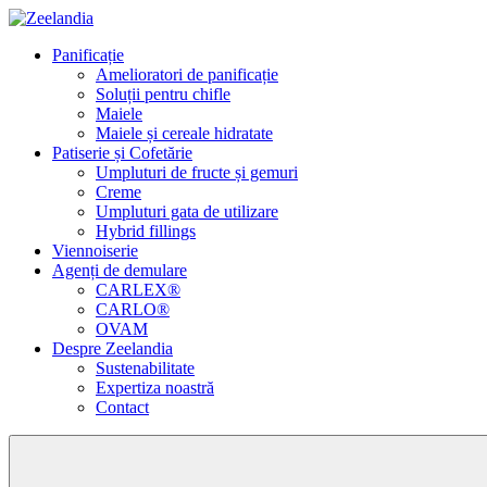
Sari
la
Panificație
conținutul
Amelioratori de panificație
principal
Soluții pentru chifle
Maiele
Maiele și cereale hidratate
Patiserie și Cofetărie
Umpluturi de fructe și gemuri
Creme
Umpluturi gata de utilizare
Hybrid fillings
Viennoiserie
Agenți de demulare
CARLEX®
CARLO®
OVAM
Despre Zeelandia
Sustenabilitate
Expertiza noastră
Contact