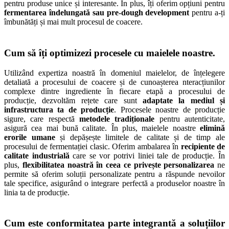
pentru produse unice și interesante. În plus, îți oferim opțiuni pentru
fermentarea îndelungată sau pre-dough development
pentru a-ți
îmbunătăți și mai mult procesul de coacere.
Cum să îți
optimizezi procesele
cu maielele noastre.
Utilizând expertiza noastră în domeniul maielelor, de înțelegere
detaliată a procesului de coacere și de cunoașterea nteracțiunilor
complexe dintre ingrediente în fiecare etapă a procesului de
producție, dezvoltăm rețete care sunt
adaptate la mediul și
infrastructura ta de producție
. Procesele noastre de producție
sigure, care respectă
metodele tradiționale
pentru autenticitate,
asigură cea mai bună calitate. În plus, maielele noastre
elimină
erorile umane
și depășește limitele de calitate și de timp ale
procesului de fermentației clasic. Oferim ambalarea în
recipiente de
calitate industrială
care se vor potrivi liniei tale de producție. În
plus,
flexibilitatea noastră în ceea ce privește personalizarea
ne
permite să oferim soluții personalizate pentru a răspunde nevoilor
tale specifice, asigurând o integrare perfectă a produselor noastre în
linia ta de producție.
Cum este
conformitatea
parte integrantă a soluțiilor