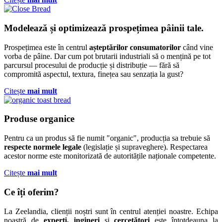
Modelează și optimizează
prospețimea
pâinii tale.
Prospețimea este în centrul
așteptărilor consumatorilor
când vine
vorba de pâine. Dar cum pot brutarii industriali să o mențină pe tot
parcursul procesului de producție și distribuție — fără să
compromită aspectul, textura, finețea sau senzația la gust?
Citește
mai mult
Produse
organice
Pentru ca un produs să fie numit "organic", producția sa trebuie să
respecte normele legale
(legislație și supraveghere). Respectarea
acestor norme este monitorizată de autoritățile naționale competente.
Citește
mai mult
Ce îți oferim?
La Zeelandia, clienții noștri sunt în centrul atenției noastre. Echipa
noastră de
experți, ingineri
și
cercetători
este întotdeauna la