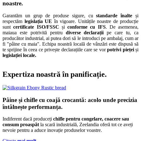
noastre.
Garantăm un grup de produse sigure, cu
standarde înalte
și
respectăm
legislația UE
în vigoare. Unitățile noastre de producție
sunt
certificate ISO/FSSC
și
conforme cu IFS
. De asemenea,
maiaua este potrivită pentru
diverse declarații
pe care tu, ca
producător industrial, ai putea dori să le introduci pe ambalaj, cum ar
fi "pâine cu maia". Echipa noastră locală de vânzări este dispusă să
te sprijine în ceea ce privește declarațiile care se vor
potrivi pieței
și
legislației locale.
Expertiza noastră în panificație.
Pâine și chifle cu coajă crocantă:
acolo unde precizia
întâlnește performanța.
Indiferent dacă produceți
chifle pentru congelare, coacere sau
consum proaspăt
la scară industrială, Zeelandia oferă tot ce aveți
nevoie pentru a aduce inovație produselor voastre.
Citește
mai mult