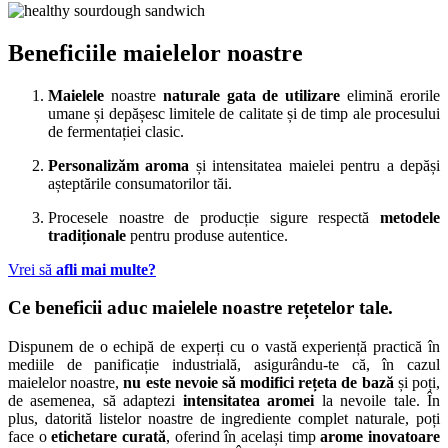
Beneficiile
maielelor
noastre
Maielele
noastre
naturale gata de utilizare
elimină erorile
umane și depășesc limitele de calitate și de timp ale procesului
de fermentației clasic.
Personalizăm aroma
și intensitatea maielei pentru a depăși
așteptările consumatorilor tăi.
Procesele noastre de producție sigure respectă
metodele
tradiționale
pentru produse autentice.
Vrei să
afli mai multe?
Ce beneficii aduc
maielele noastre
rețetelor tale.
Dispunem de o echipă de experți cu o vastă experiență practică în
mediile de panificație industrială, asigurându-te că, în cazul
maielelor noastre,
nu este nevoie să modifici rețeta de bază
și poți,
de asemenea, să adaptezi
intensitatea aromei
la nevoile tale. În
plus, datorită listelor noastre de ingrediente complet naturale, poți
face o
etichetare curată
, oferind în același timp
arome inovatoare