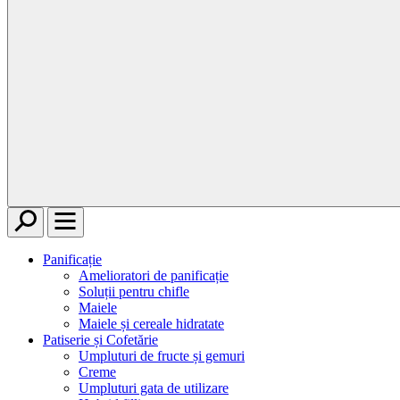
Caută
Meniu
Panificație
Amelioratori de panificație
Soluții pentru chifle
Maiele
Maiele și cereale hidratate
Patiserie și Cofetărie
Umpluturi de fructe și gemuri
Creme
Umpluturi gata de utilizare