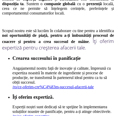
dispoziția ta
. Suntem o
companie globală
cu o
prezență
locală,
ceea ce ne permite să înțelegem cerințele, preferințele și
comportamentul consumatorilor locali.
Scopul nostru este să lucrăm în colaborare cu tine pentru a identifica
noi oportunități de piață, pentru a-ți îmbunătăți procesul de
Îți oferim
coacere și pentru a crea succesul de mâine
.
expertiză pentru creșterea afacerii tale.
Crearea succesului în panificație
Angajamentul nostru față de inovație și calitate, împreună cu
expertiza noastră în materie de ingrediente și procese de
producție, ne transformă în partenerul ideal pentru ca tu să
obții succesul.
/ro/ce-oferim-cre%C4%83m-succesul-afacerii-tale
Îți oferim expertiză.
Experții noștri sunt dedicați să te sprijine în implementarea
soluțiilor noastre de panificație, pentru a-ți atinge obiectivele.