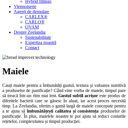
Hybrid fillings
Viennoiserie
Agenți de demulare
CARLEX®
CARLO®
OVAM
Despre Zeelandia
Sustenabilitate
Expertiza noastră
Contact
Maiele
Cauți maiele pentru a îmbunătăți gustul, textura și valoarea nutritivă
a produselor de panificație? Când vine vorba de maiele, timpul pare
să treacă într-un ritm mai lent.
Gustul subtil acrișor
este produs de
diferitele bacterii care se găsesc în aluat, iar acest proces necesită
timp. La Zeelandia, oferim o gamă largă de maiele concepute pentru
a te ajuta să
îmbunătățești calitatea și consistența
produselor de
panificație. În plus, maielele noastre te pot ajuta să reduci costurile
rețetelor, complexitatea și timpul producției.